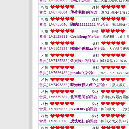
會員[ LV7209003 ]
邵程
的評論：
第二次還沒驗收 就下線
相貌
身材
會員[ LV6778684 ]
薄荷喉糖
的評論：
進來此生不後悔
( 
相貌
身材
會員[ LV6755046 ]
陳總111111111
的評論：
表現很好
(
相貌
身材
會員[ LV2528111 ]
Cochilong
的評論：
真的很巨，而且
相貌
身材
會員[ LV1195124 ]
嘟嘟小香腸aa
的評論：
大奶就是正
相貌
身材
會員[ LV7425232 ]
金貝貝o
的評論：
胸奴天堂
( 2026-07-
相貌
身材
會員[ LV7626482 ]
junsda
的評論：
( 2026-07-21 15:06:50
相貌
身材
會員[ LV7493832 ]
時光旅行大叔
的評論：
主播人很好
相貌
身材
會員[ LV6339387 ]
北車遊民
的評論：
最棒的奶 最好看
相貌
身材
會員[ LV7069823 ]
zzzz0305
的評論：
胸部很大 一一的
相貌
身材
會員[ LV3056226 ]
虎仗悠仁
的評論：
胸部又大又美呻
相貌
身材