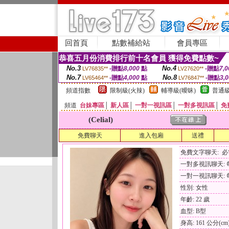
回首頁
點數補給站
會員專區
恭喜五月份消費排行前十名會員 獲得免費點數~
No.3
No.4
-贈點
8,000
點
-贈點
7,0
LV76835**
LV27620**
No.7
No.8
-贈點
4,000
點
-贈點
3,
LV65464**
LV76847**
頻道指數
限制級(火辣)
輔導級(曖昧)
普通級
頻道
台妹專區
│
新人區
│
一對一視訊區
│
一對多視訊區
│
免
(Celial)
免費聊天
進入包廂
送禮
免費文字聊天: 
一對多視訊聊天: 每
一對一視訊聊天: 每
性別: 女性
年齡: 22 歲
血型: B型
身高: 161 公分(cm